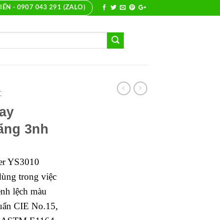
IẾN - 0907 043 291 (ZALO)
C
ay
ãng 3nh
ter YS3010
dùng trong việc
ênh lệch màu
huẩn CIE No.15,