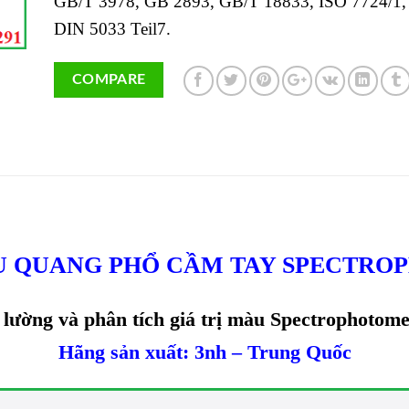
GB/T 3978, GB 2893, GB/T 18833, ISO 7724/1
DIN 5033 Teil7.
COMPARE
U QUANG PHỔ CẦM TAY SPECTRO
o lường và phân tích giá trị màu Spectrophotom
Hãng sản xuất: 3nh – Trung Quốc