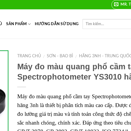
MR. T
Ủ
SẢN PHẨM
HƯỚNG DẪN SỬ DỤNG
TRANG CHỦ
SƠN - BAO BÌ
HÃNG 3NH - TRUNG QUỐ
/
/
Máy đo màu quang phổ cầm t
to
Spectrophotometer YS3010 h
ist
Máy đo màu quang phổ cầm tay Spectrophotome
hãng 3nh là thiết bị phân tích màu cao cấp. Được 
đo lường giá trị màu và tính toán công thức độ ch
sắc nhanh chóng, chính xác. Đáp ứng theo tiêu c