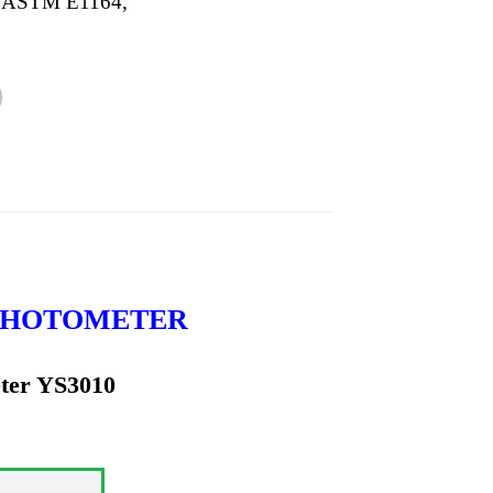
, ASTM E1164,
PHOTOMETER
eter YS3010