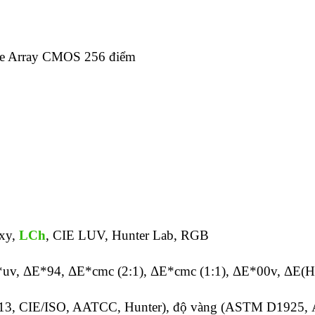
le Array CMOS 256 điểm
Yxy,
LCh
, CIE LUV, Hunter Lab, RGB
*uv, ΔE*94, ΔE*cmc (2:1), ΔE*cmc (1:1), ΔE*00v, ΔE(H
313, CIE/ISO, AATCC, Hunter), độ vàng (ASTM D1925, 