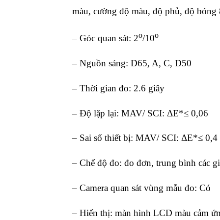
màu, cường độ màu, độ phủ, độ bóng 
o
o
– Góc quan sát: 2
/10
– Nguồn sáng: D65, A, C, D50
– Thời gian đo: 2.6 giây
– Độ lặp lại: MAV/ SCI: ΔE*≤ 0,06
– Sai số thiết bị: MAV/ SCI: ΔE*≤ 0,4
– Chế độ đo: đo đơn, trung bình các giá
– Camera quan sát vùng mẫu đo: Có
– Hiển thị: màn hình LCD màu cảm ứn