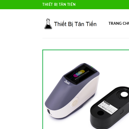
Skip
THIẾT BỊ TÂN TIẾN
to
content
TRANG CH
Add 
Wishl