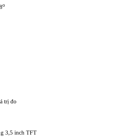
o
8
 trị đo
g 3,5 inch TFT