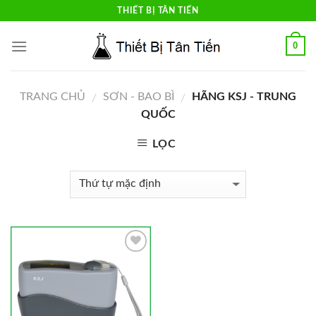
Skip
THIẾT BỊ TÂN TIẾN
to
content
0
TRANG CHỦ
SƠN - BAO BÌ
HÃNG KSJ - TRUNG
/
/
QUỐC
LỌC
Add to
Wishlist