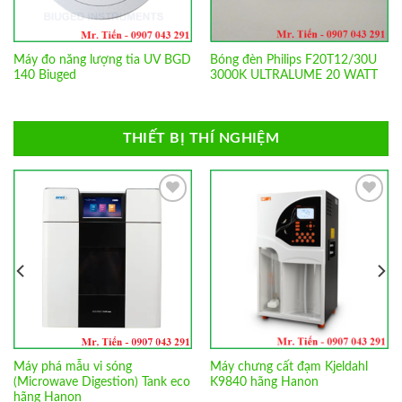
ng lượng tia UV BGD
Bóng đèn Philips F20T12/30U
Máy so màu
d
3000K ULTRALUME 20 WATT
200 hãng 
THIẾT BỊ THÍ NGHIỆM
Add to
Add to
Wishlist
Wishlist
há mẫu vi sóng
Máy chưng cất đạm Kjeldahl
Máy chi
owave Digestion) Tank eco
K9840 hãng Hanon
Extract
Hanon