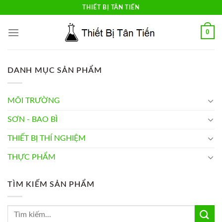
Skip
THIẾT BỊ TÂN TIẾN
to
content
0
DANH MỤC SẢN PHẨM
MÔI TRƯỜNG
SƠN - BAO BÌ
THIẾT BỊ THÍ NGHIỆM
THỰC PHẨM
TÌM KIẾM SẢN PHẨM