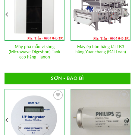
Wishlist
Wishlist
vi sóng
Máy ép bùn băng tải TB3
Bút đo nồng độ F
tion) Tank
hãng Yuanchang (Đài Loan)
nước F-11 Ho
Hanon
SƠN - BAO BÌ
Add to
Add to
Wishlist
Wishlist