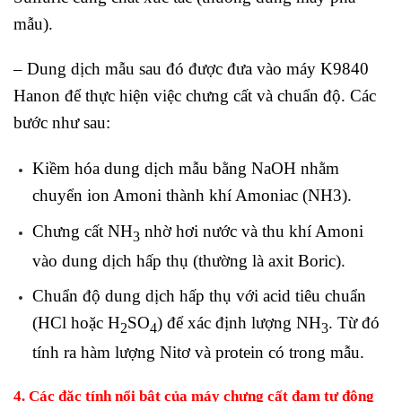
mẫu).
– Dung dịch mẫu sau đó được đưa vào máy K9840
Hanon để thực hiện việc chưng cất và chuẩn độ. Các
bước như sau:
Kiềm hóa dung dịch mẫu bằng NaOH nhằm
chuyển ion Amoni thành khí Amoniac (NH3).
Chưng cất NH
nhờ hơi nước và thu khí Amoni
3
vào dung dịch hấp thụ (thường là axit Boric).
Chuẩn độ dung dịch hấp thụ với acid tiêu chuẩn
(HCl hoặc H
SO
) để xác định lượng NH
. Từ đó
2
4
3
tính ra hàm lượng Nitơ và protein có trong mẫu.
4.
Các đặc tính nổi bật của máy chưng cất đạm tự động