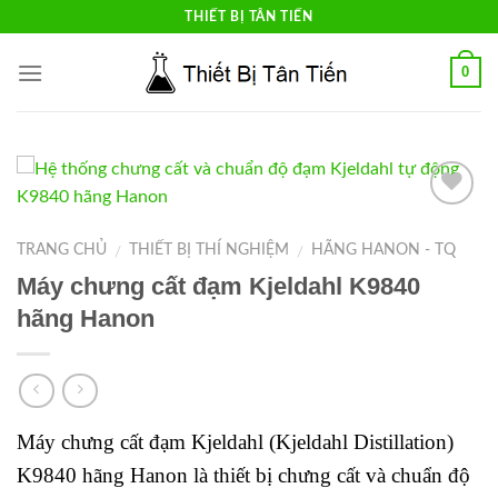
Skip
THIẾT BỊ TÂN TIẾN
to
content
0
Add to
Wishlist
TRANG CHỦ
THIẾT BỊ THÍ NGHIỆM
HÃNG HANON - TQ
/
/
Máy chưng cất đạm Kjeldahl K9840
hãng Hanon
Máy chưng cất đạm Kjeldahl (Kjeldahl Distillation)
K9840 hãng Hanon là thiết bị chưng cất và chuẩn độ