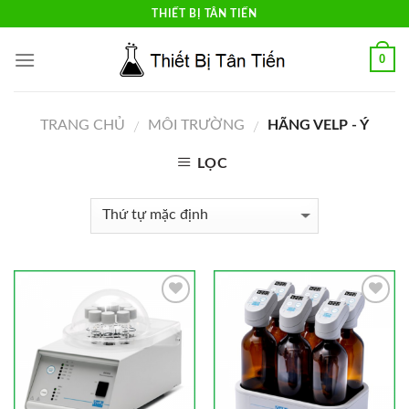
Skip
THIẾT BỊ TÂN TIẾN
to
content
0
TRANG CHỦ
MÔI TRƯỜNG
HÃNG VELP - Ý
/
/
LỌC
Add to
Add to
Wishlist
Wishlist