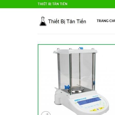
Skip
THIẾT BỊ TÂN TIẾN
to
content
TRANG CH
Add 
Wishl