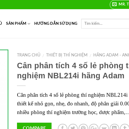
MR. T
Ủ
SẢN PHẨM
HƯỚNG DẪN SỬ DỤNG
TRANG CHỦ
THIẾT BỊ THÍ NGHIỆM
HÃNG ADAM - AN
/
/
Cân phân tích 4 số lẻ phòng t
to
nghiệm NBL214i hãng Adam
ist
Cân phân tích 4 số lẻ phòng thí nghiệm NBL214
thiết kế nhỏ gọn, nhẹ, đo nhanh, độ phân giải 0.
nhiều phòng thí nghiệm trường học, dược phẩm
COMPARE