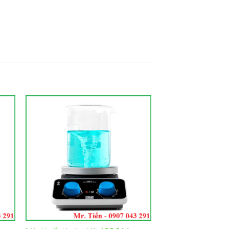
to
Add to
ist
Wishlist