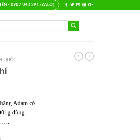
IẾN - 0907 043 291 (ZALO)
H QUỐC
hí
i hãng Adam có
0001g dùng
,…….