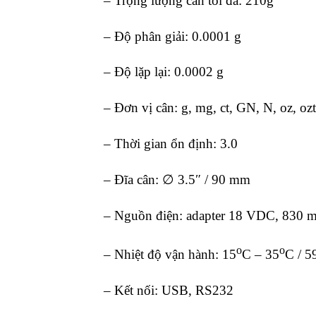
– Trọng lượng cân tối đa: 210g
– Độ phân giải: 0.0001 g
– Độ lặp lại: 0.0002 g
– Đơn vị cân: g, mg, ct, GN, N, oz, ozt
– Thời gian ổn định: 3.0
– Đĩa cân: ∅ 3.5″ / 90 mm
– Nguồn điện: adapter 18 VDC, 830 
o
o
– Nhiệt độ vận hành: 15
C – 35
C / 5
– Kết nối: USB, RS232