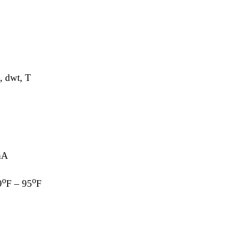
, dwt, T
mA
o
o
9
F – 95
F