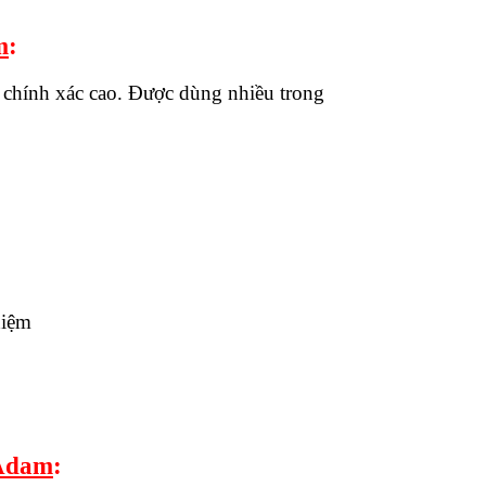
m
:
 chính xác cao. Được dùng nhiều trong
hiệm
 Adam
: