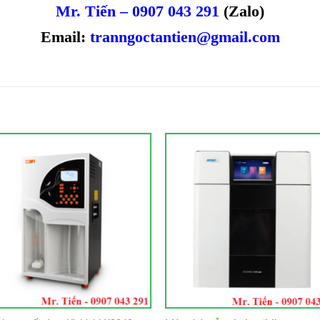
Mr. Tiến – 0907 043 291
(Zalo)
Email:
tranngoctantien@gmail.com
Add to
Add 
Wishlist
Wishl