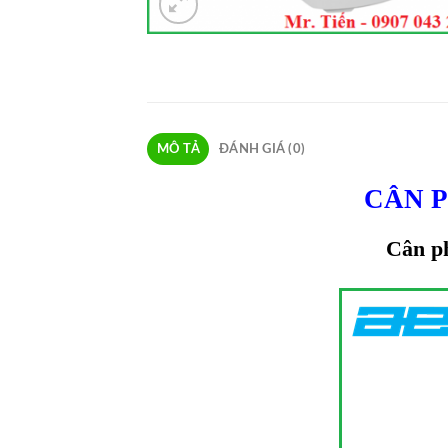
MÔ TẢ
ĐÁNH GIÁ (0)
CÂN P
Cân ph