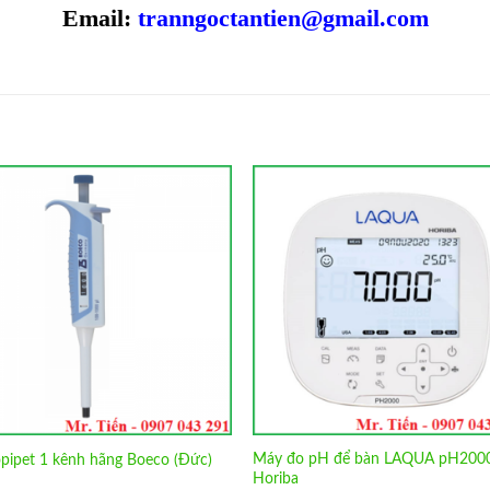
Email:
tranngoctantien@gmail.com
Add to
Add 
Wishlist
Wishl
Máy đo pH để bàn LAQUA pH200
pipet 1 kênh hãng Boeco (Đức)
Horiba