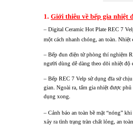
1.
Giới thiêu về bếp gia nhiệt
– Digital Ceramic Hot Plate REC 7 Vel
một cách nhanh chóng, an toàn. Nhiệt đ
– Bếp đun điện tử phòng thí nghiệm RE
người dùng dễ dàng theo dõi nhiệt độ c
– Bếp REC 7 Velp sử dụng đĩa sứ chịu l
gian. Ngoài ra, tấm gia nhiệt được phủ
dụng xong.
– Cảnh báo an toàn bề mặt “nóng” khi n
xảy ra tình trạng tràn chất lỏng, an t