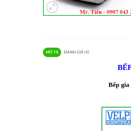
MÔ TẢ
ĐÁNH GIÁ (0)
BẾ
Bếp gia 