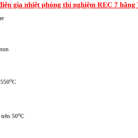
điện gia nhiệt phòng thí nghiệm REC 7 hãng 
er
0 mm
o
 550
C
o
 trên 50
C