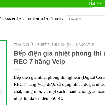
MR. T
Ủ
SẢN PHẨM
HƯỚNG DẪN SỬ DỤNG
TRANG CHỦ
THIẾT BỊ THÍ NGHIỆM
HÃNG VELP
/
/
Bếp điện gia nhiệt phòng thí
to
REC 7 hãng Velp
ist
Bếp điện gia nhiệt phòng thí nghiệm (Digital Cera
REC 7 hãng Velp được sử dụng nhiều để gia nhiệt 
chất, dung môi,…. một cách nhanh chóng, an toàn
nhiệt tối đa lên đến 550oC.