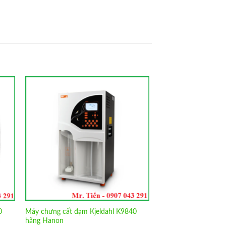
to
Add to
ist
Wishlist
0
Máy chưng cất đạm Kjeldahl K9840
hãng Hanon