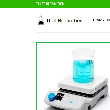
Skip
THIẾT BỊ TÂN TIẾN
to
content
TRANG CH
Add 
Wishl