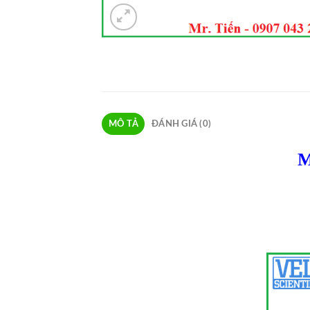
MÔ TẢ
ĐÁNH GIÁ (0)
M