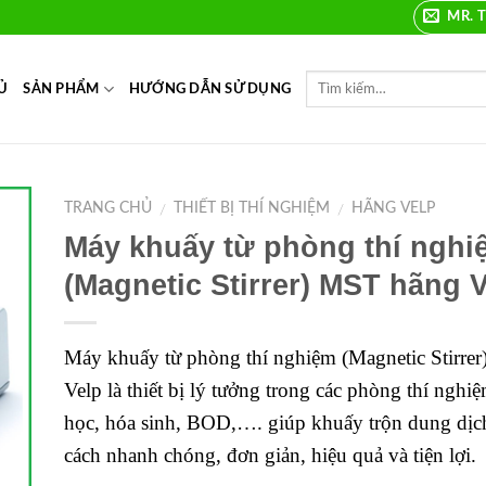
MR. T
Ủ
SẢN PHẨM
HƯỚNG DẪN SỬ DỤNG
TRANG CHỦ
THIẾT BỊ THÍ NGHIỆM
HÃNG VELP
/
/
Máy khuấy từ phòng thí nghi
to
(Magnetic Stirrer) MST hãng 
ist
Máy khuấy từ phòng thí nghiệm (Magnetic Stirre
Velp là thiết bị lý tưởng trong các phòng thí nghiệ
học, hóa sinh, BOD,…. giúp khuấy trộn dung dịch
cách nhanh chóng, đơn giản, hiệu quả và tiện lợi.