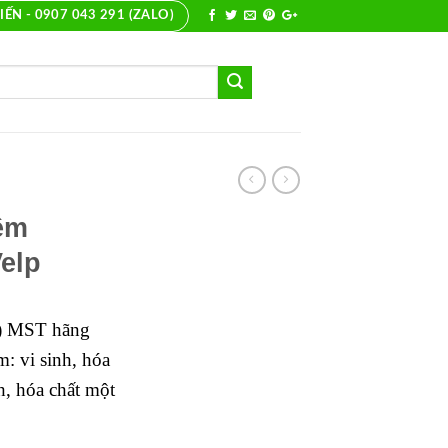
IẾN - 0907 043 291 (ZALO)
ệm
Velp
r) MST hãng
m: vi sinh, hóa
, hóa chất một