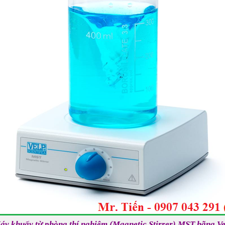
áy khuấy từ phòng thí nghiệm (Magnetic Stirrer) MST hãng Ve