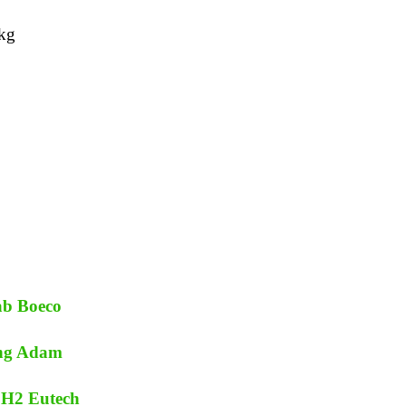
kg
ab Boeco
ãng Adam
pH2 Eutech