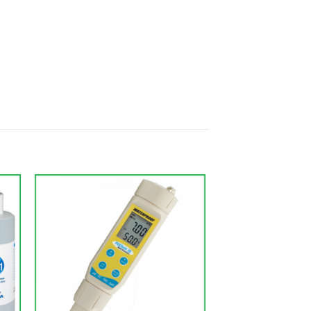
to
Add to
ist
Wishlist