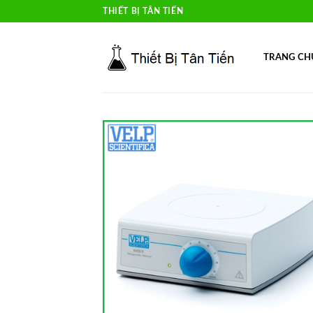
Skip
THIẾT BỊ TÂN TIẾN
to
content
TRANG CH
Add 
Wishl