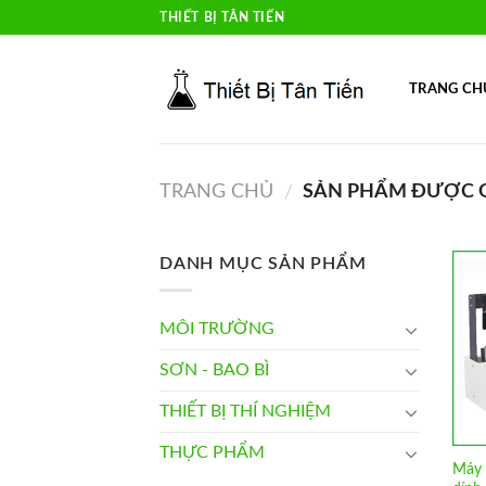
Skip
THIẾT BỊ TÂN TIẾN
to
content
TRANG CH
TRANG CHỦ
SẢN PHẨM ĐƯỢC G
/
DANH MỤC SẢN PHẨM
MÔI TRƯỜNG
SƠN - BAO BÌ
THIẾT BỊ THÍ NGHIỆM
THỰC PHẨM
Máy 