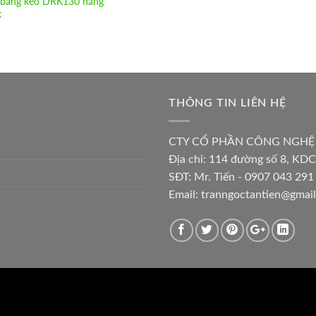
 băng keo DRK130 hãng
k
THÔNG TIN LIÊN HỆ
CTY CỔ PHẦN CÔNG NGHỆ
Địa chỉ:
114 đường số 8, KDC
SĐT: Mr. Tiến - 0907 043 291 
Email:
tranngoctantien@gmai