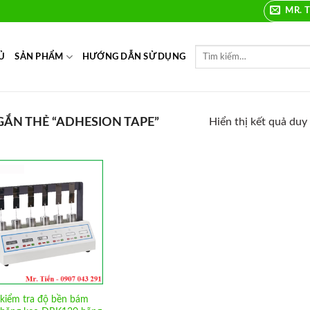
MR. T
Ủ
SẢN PHẨM
HƯỚNG DẪN SỬ DỤNG
ẮN THẺ “ADHESION TAPE”
Hiển thị kết quả duy
Add to
Wishlist
kiểm tra độ bền bám