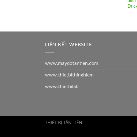
dính
Dric
LIÊN KẾT WEBSITE
www.maydotantien.com
www.thietbithinghiem
www.thietbilab
THIẾT BỊ TÂN TIẾN