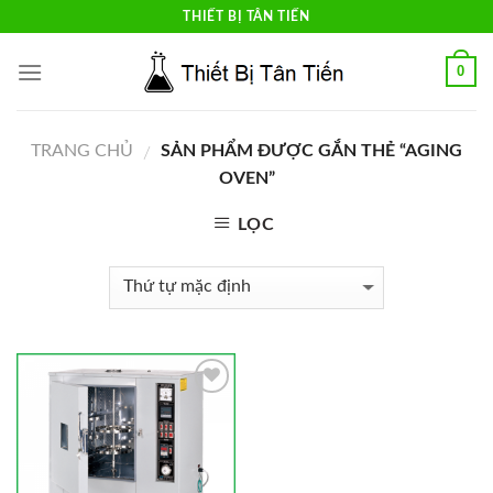
Skip
THIẾT BỊ TÂN TIẾN
to
content
0
TRANG CHỦ
SẢN PHẨM ĐƯỢC GẮN THẺ “AGING
/
OVEN”
LỌC
Add to
Wishlist