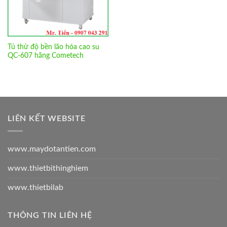
Tủ thử độ bền lão hóa cao su
QC-607 hãng Cometech
LIÊN KẾT WEBSITE
www.maydotantien.com
www.thietbithinghiem
www.thietbilab
THÔNG TIN LIÊN HỆ