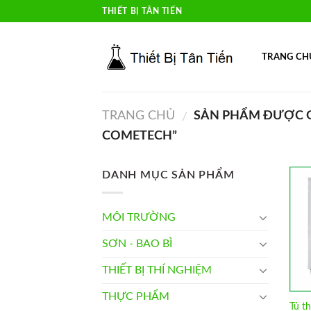
Skip
THIẾT BỊ TÂN TIẾN
to
content
TRANG CH
TRANG CHỦ
SẢN PHẨM ĐƯỢC G
/
COMETECH”
DANH MỤC SẢN PHẨM
MÔI TRƯỜNG
SƠN - BAO BÌ
THIẾT BỊ THÍ NGHIỆM
THỰC PHẨM
Tủ t