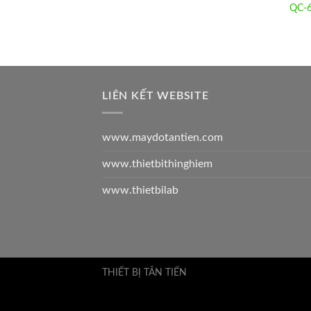
QC-6
LIÊN KẾT WEBSITE
www.maydotantien.com
www.thietbithinghiem
www.thietbilab
THIẾT BỊ TÂN TIẾN