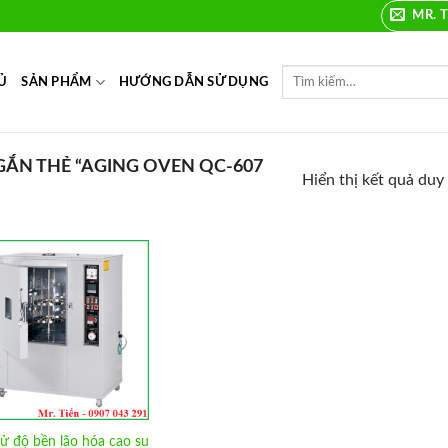
MR. T
Ủ
SẢN PHẨM
HƯỚNG DẪN SỬ DỤNG
ẮN THẺ “AGING OVEN QC-607
Hiển thị kết quả duy
Add to
Wishlist
hử độ bền lão hóa cao su