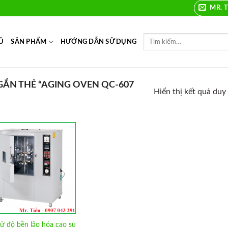
MR. T
Ủ
SẢN PHẨM
HƯỚNG DẪN SỬ DỤNG
ẮN THẺ “AGING OVEN QC-607
Hiển thị kết quả duy
Add to
Wishlist
hử độ bền lão hóa cao su