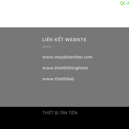
QC-6
LIÊN KẾT WEBSITE
www.maydotantien.com
www.thietbithinghiem
www.thietbilab
THIẾT BỊ TÂN TIẾN