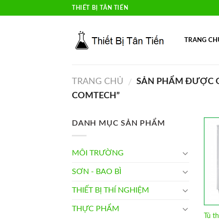
Skip
THIẾT BỊ TÂN TIẾN
to
content
TRANG CH
TRANG CHỦ
SẢN PHẨM ĐƯỢC G
/
COMTECH”
DANH MỤC SẢN PHẨM
MÔI TRƯỜNG
SƠN - BAO BÌ
THIẾT BỊ THÍ NGHIỆM
THỰC PHẨM
Tủ t