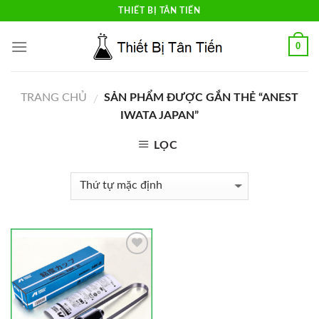
Skip
THIẾT BỊ TÂN TIẾN
to
content
0
TRANG CHỦ
SẢN PHẨM ĐƯỢC GẮN THẺ “ANEST
/
IWATA JAPAN”
LỌC
Add to
Wishlist