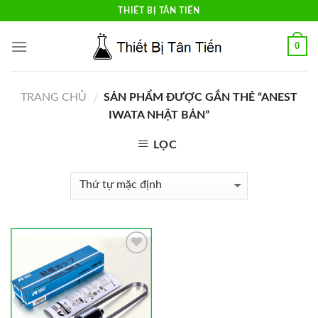
Skip
THIẾT BỊ TÂN TIẾN
to
content
0
TRANG CHỦ
SẢN PHẨM ĐƯỢC GẮN THẺ “ANEST
/
IWATA NHẬT BẢN”
LỌC
Add to
Wishlist