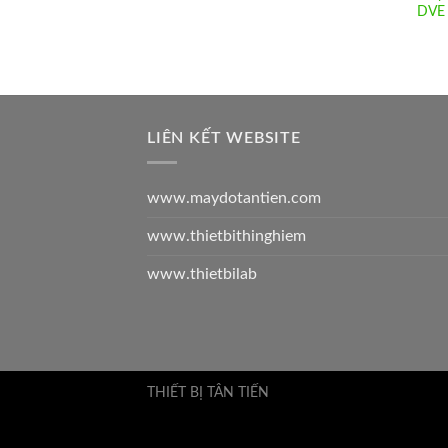
DVE 
LIÊN KẾT WEBSITE
www.maydotantien.com
www.thietbithinghiem
www.thietbilab
THIẾT BỊ TÂN TIẾN