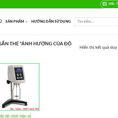
MR. T
Ủ
SẢN PHẨM
HƯỚNG DẪN SỬ DỤNG
ẮN THẺ “ẢNH HƯỞNG CỦA ĐỘ
Hiển thị kết quả duy
Add to
Wishlist
đo độ nhớt hiện số