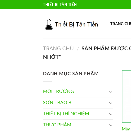
Skip
THIẾT BỊ TÂN TIẾN
to
content
TRANG CH
TRANG CHỦ
SẢN PHẨM ĐƯỢC G
/
NHỚT”
DANH MỤC SẢN PHẨM
MÔI TRƯỜNG
SƠN - BAO BÌ
THIẾT BỊ THÍ NGHIỆM
THỰC PHẨM
Máy 