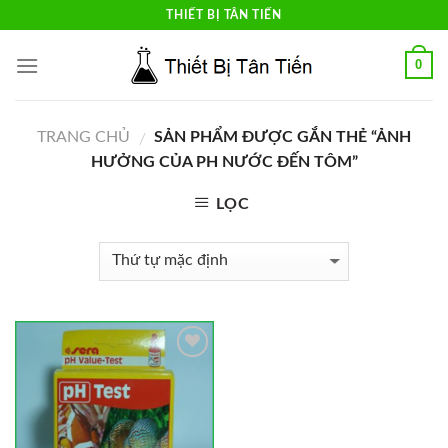
Skip
THIẾT BỊ TÂN TIẾN
to
content
0
TRANG CHỦ
SẢN PHẨM ĐƯỢC GẮN THẺ “ẢNH
/
HƯỞNG CỦA PH NƯỚC ĐẾN TÔM”
LỌC
Add to
Wishlist