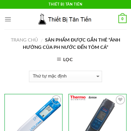
Skip
THIẾT BỊ TÂN TIẾN
to
content
0
TRANG CHỦ
SẢN PHẨM ĐƯỢC GẮN THẺ “ẢNH
/
HƯỞNG CỦA PH NƯỚC ĐẾN TÔM CÁ”
LỌC
Add to
Add to
Wishlist
Wishlist