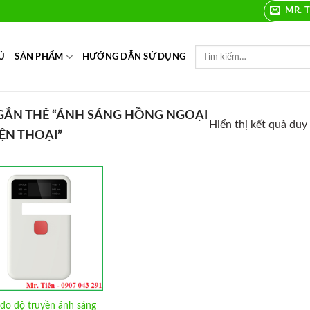
MR. T
Ủ
SẢN PHẨM
HƯỚNG DẪN SỬ DỤNG
ẮN THẺ “ÁNH SÁNG HỒNG NGOẠI
Hiển thị kết quả duy
ỆN THOẠI”
Add to
Wishlist
đo độ truyền ánh sáng