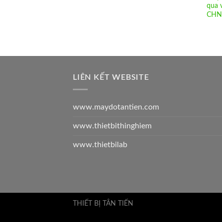
qua 
CHN
LIÊN KẾT WEBSITE
www.maydotantien.com
www.thietbithinghiem
www.thietbilab
THIẾT BỊ TÂN TIẾN