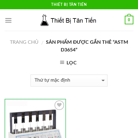
Skip
THIẾT BỊ TÂN TIẾN
to
content
0
TRANG CHỦ
SẢN PHẨM ĐƯỢC GẮN THẺ “ASTM
/
D3654”
LỌC
Add to
Wishlist