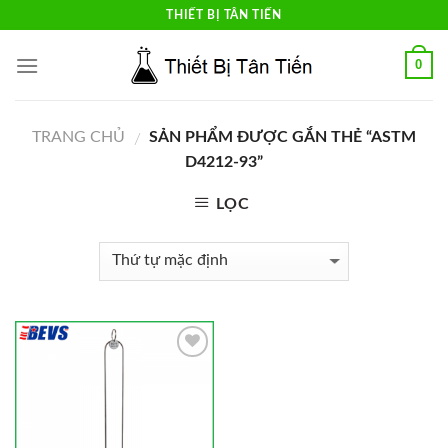
Skip
THIẾT BỊ TÂN TIẾN
to
content
0
TRANG CHỦ
SẢN PHẨM ĐƯỢC GẮN THẺ “ASTM
/
D4212-93”
LỌC
Add to
Wishlist