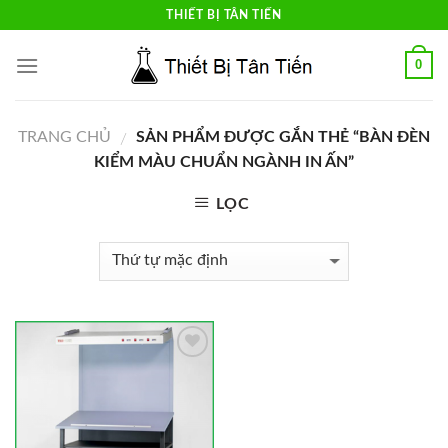
Skip
THIẾT BỊ TÂN TIẾN
to
content
0
TRANG CHỦ
SẢN PHẨM ĐƯỢC GẮN THẺ “BÀN ĐÈN
/
KIỂM MÀU CHUẨN NGÀNH IN ẤN”
LỌC
Add to
Wishlist