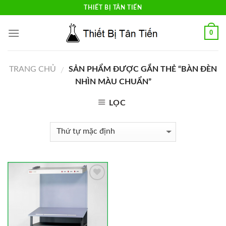
Skip
THIẾT BỊ TÂN TIẾN
to
content
0
TRANG CHỦ
SẢN PHẨM ĐƯỢC GẮN THẺ “BÀN ĐÈN
/
NHÌN MÀU CHUẨN”
LỌC
Add to
Wishlist