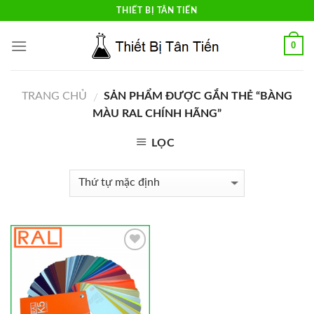
Skip
THIẾT BỊ TÂN TIẾN
to
content
0
TRANG CHỦ
SẢN PHẨM ĐƯỢC GẮN THẺ “BÀNG
/
MÀU RAL CHÍNH HÃNG”
LỌC
Add to
Wishlist