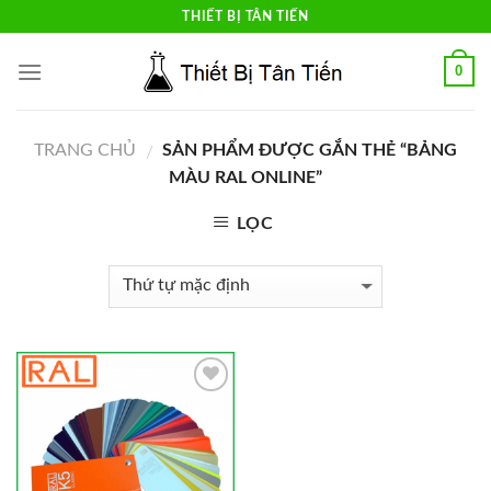
Skip
THIẾT BỊ TÂN TIẾN
to
content
0
TRANG CHỦ
SẢN PHẨM ĐƯỢC GẮN THẺ “BẢNG
/
MÀU RAL ONLINE”
LỌC
Add to
Wishlist