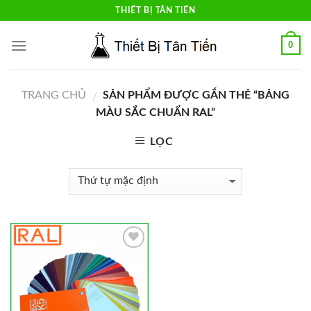
Skip
THIẾT BỊ TÂN TIẾN
to
content
0
TRANG CHỦ
SẢN PHẨM ĐƯỢC GẮN THẺ “BẢNG
/
MÀU SẮC CHUẨN RAL”
LỌC
Add to
Wishlist