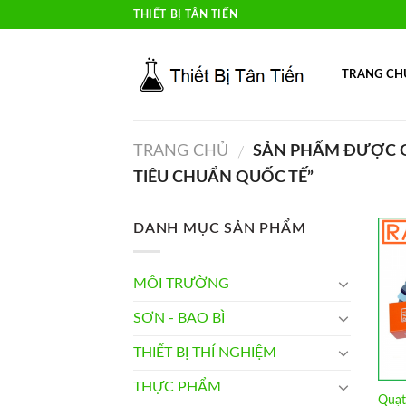
Skip
THIẾT BỊ TÂN TIẾN
to
content
TRANG CH
TRANG CHỦ
SẢN PHẨM ĐƯỢC G
/
TIÊU CHUẨN QUỐC TẾ”
DANH MỤC SẢN PHẨM
MÔI TRƯỜNG
SƠN - BAO BÌ
THIẾT BỊ THÍ NGHIỆM
THỰC PHẨM
Quạt