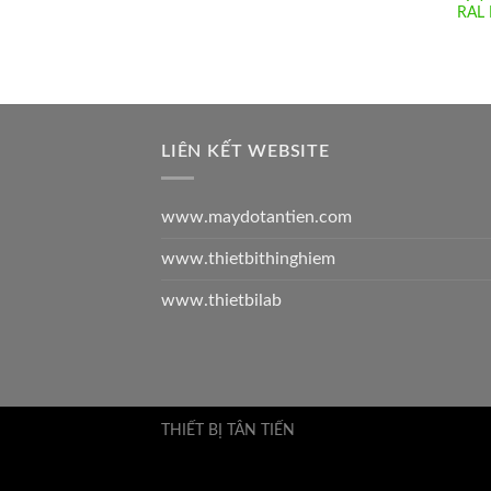
RAL 
LIÊN KẾT WEBSITE
www.maydotantien.com
www.thietbithinghiem
www.thietbilab
THIẾT BỊ TÂN TIẾN