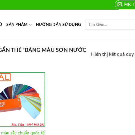
MR. T
Ủ
SẢN PHẨM
HƯỚNG DẪN SỬ DỤNG
ẮN THẺ “BẢNG MÀU SƠN NƯỚC
Hiển thị kết quả duy
Add to
Wishlist
 màu sắc chuẩn quốc tế