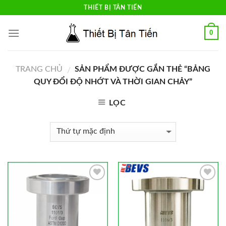
Skip
THIẾT BỊ TÂN TIẾN
to
content
0
TRANG CHỦ
SẢN PHẨM ĐƯỢC GẮN THẺ “BẢNG
/
QUY ĐỔI ĐỘ NHỚT VÀ THỜI GIAN CHẢY”
LỌC
Add to
Add to
Wishlist
Wishlist