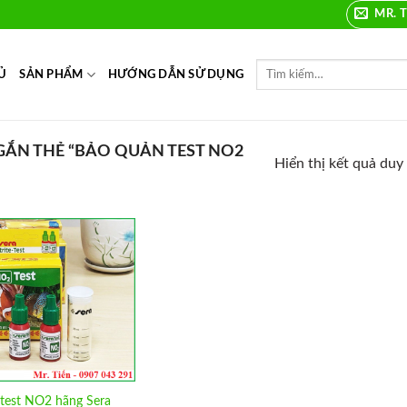
MR. T
Ủ
SẢN PHẨM
HƯỚNG DẪN SỬ DỤNG
ẮN THẺ “BẢO QUẢN TEST NO2
Hiển thị kết quả duy
Add to
Wishlist
test NO2 hãng Sera