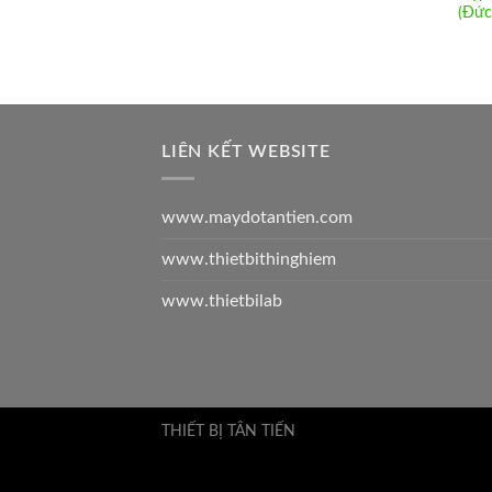
(Đức
LIÊN KẾT WEBSITE
www.maydotantien.com
www.thietbithinghiem
www.thietbilab
THIẾT BỊ TÂN TIẾN