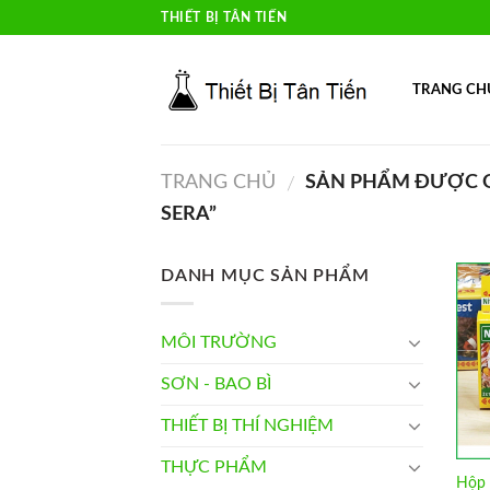
Skip
THIẾT BỊ TÂN TIẾN
to
content
TRANG CH
TRANG CHỦ
SẢN PHẨM ĐƯỢC G
/
SERA”
DANH MỤC SẢN PHẨM
MÔI TRƯỜNG
SƠN - BAO BÌ
THIẾT BỊ THÍ NGHIỆM
THỰC PHẨM
Hộp 