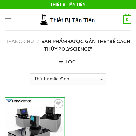
Skip
THIẾT BỊ TÂN TIẾN
to
content
0
TRANG CHỦ
SẢN PHẨM ĐƯỢC GẮN THẺ “BỂ CÁCH
/
THỦY POLYSCIENCE”
LỌC
Add to
Wishlist