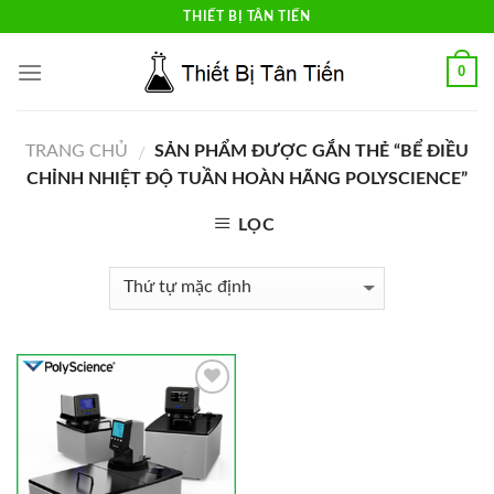
Skip
THIẾT BỊ TÂN TIẾN
to
content
0
TRANG CHỦ
SẢN PHẨM ĐƯỢC GẮN THẺ “BỂ ĐIỀU
/
CHỈNH NHIỆT ĐỘ TUẦN HOÀN HÃNG POLYSCIENCE”
LỌC
Add to
Wishlist