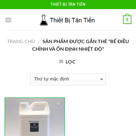
Skip
THIẾT BỊ TÂN TIẾN
to
content
0
TRANG CHỦ
SẢN PHẨM ĐƯỢC GẮN THẺ “BỂ ĐIỀU
/
CHỈNH VÀ ỔN ĐỊNH NHIỆT ĐỘ”
LỌC
Add to
Wishlist