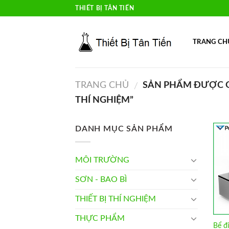
Skip
THIẾT BỊ TÂN TIẾN
to
content
TRANG CH
TRANG CHỦ
SẢN PHẨM ĐƯỢC GẮ
/
THÍ NGHIỆM”
DANH MỤC SẢN PHẨM
MÔI TRƯỜNG
SƠN - BAO BÌ
THIẾT BỊ THÍ NGHIỆM
THỰC PHẨM
Bể đ