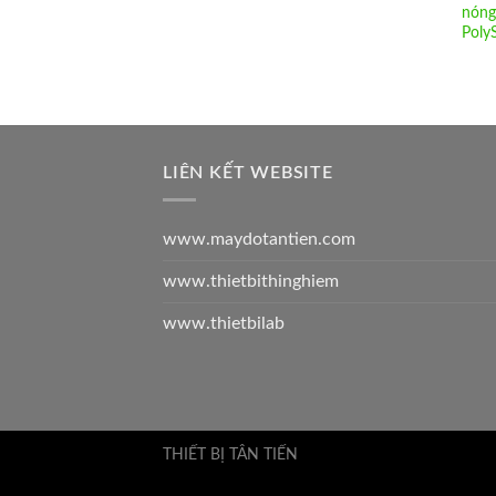
nóng
Poly
LIÊN KẾT WEBSITE
www.maydotantien.com
www.thietbithinghiem
www.thietbilab
THIẾT BỊ TÂN TIẾN