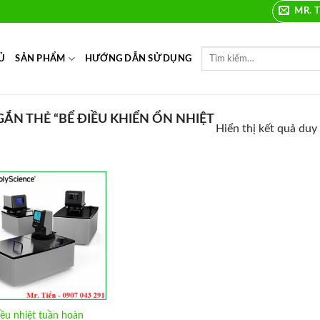
MR. T
Ủ
SẢN PHẨM
HƯỚNG DẪN SỬ DỤNG
N THẺ “BỂ ĐIỀU KHIỂN ỔN NHIỆT
Hiển thị kết quả duy
Add to
Wishlist
iều nhiệt tuần hoàn