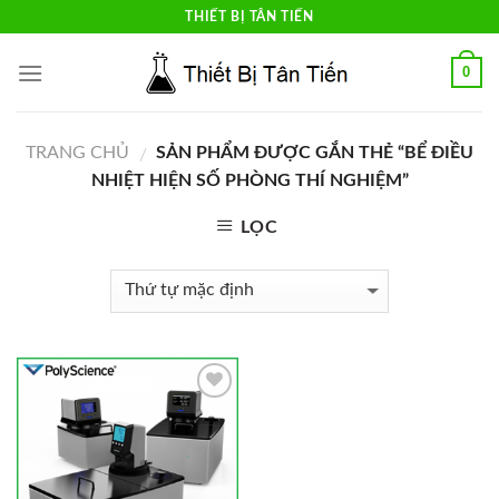
Skip
THIẾT BỊ TÂN TIẾN
to
content
0
TRANG CHỦ
SẢN PHẨM ĐƯỢC GẮN THẺ “BỂ ĐIỀU
/
NHIỆT HIỆN SỐ PHÒNG THÍ NGHIỆM”
LỌC
Add to
Wishlist