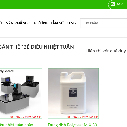
MR. T
Ủ
SẢN PHẨM
HƯỚNG DẪN SỬ DỤNG
N THẺ “BỂ ĐIỀU NHIỆT TUẦN
Hiển thị kết quả duy
Add to
Add to
Wishlist
Wishlist
iều nhiệt tuần hoàn
Dung dịch Polyclear MIX 30