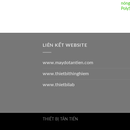
nóng
Poly
LIÊN KẾT WEBSITE
www.maydotantien.com
www.thietbithinghiem
www.thietbilab
THIẾT BỊ TÂN TIẾN