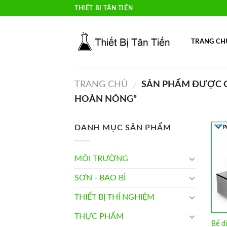
Skip
THIẾT BỊ TÂN TIẾN
to
content
TRANG CH
TRANG CHỦ
SẢN PHẨM ĐƯỢC GẮ
/
HOÀN NÓNG”
DANH MỤC SẢN PHẨM
MÔI TRƯỜNG
SƠN - BAO BÌ
THIẾT BỊ THÍ NGHIỆM
THỰC PHẨM
Bể đ