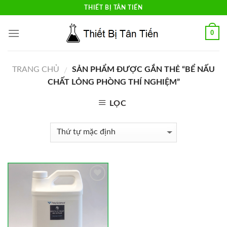
Skip
THIẾT BỊ TÂN TIẾN
to
content
0
TRANG CHỦ
SẢN PHẨM ĐƯỢC GẮN THẺ “BỂ NẤU
/
CHẤT LỎNG PHÒNG THÍ NGHIỆM”
LỌC
Add to
Wishlist