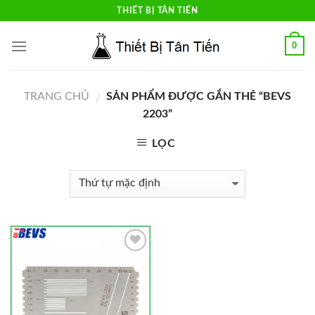
Skip
THIẾT BỊ TÂN TIẾN
to
content
0
TRANG CHỦ
SẢN PHẨM ĐƯỢC GẮN THẺ “BEVS
/
2203”
LỌC
Add to
Wishlist