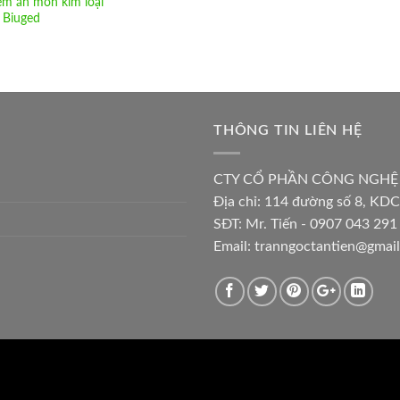
ệm ăn mòn kim loại
 Biuged
THÔNG TIN LIÊN HỆ
CTY CỔ PHẦN CÔNG NGHỆ
Địa chỉ:
114 đường số 8, KDC
SĐT: Mr. Tiến - 0907 043 291 
Email:
tranngoctantien@gmai