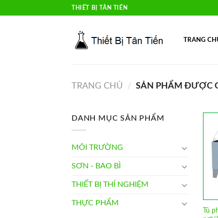
Skip
THIẾT BỊ TÂN TIẾN
to
content
TRANG CH
TRANG CHỦ
SẢN PHẨM ĐƯỢC G
/
DANH MỤC SẢN PHẨM
MÔI TRƯỜNG
SƠN - BAO BÌ
THIẾT BỊ THÍ NGHIỆM
THỰC PHẨM
Tủ p