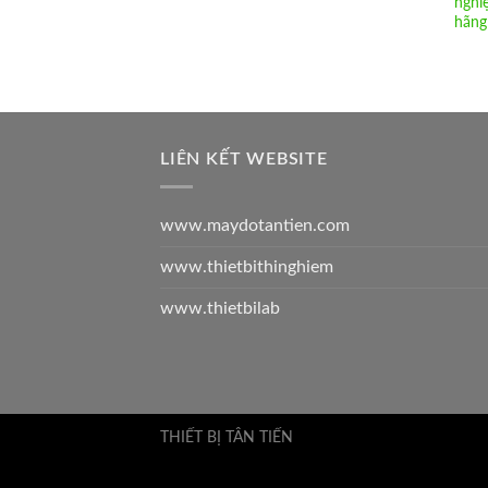
nghi
hãng
LIÊN KẾT WEBSITE
www.maydotantien.com
www.thietbithinghiem
www.thietbilab
THIẾT BỊ TÂN TIẾN