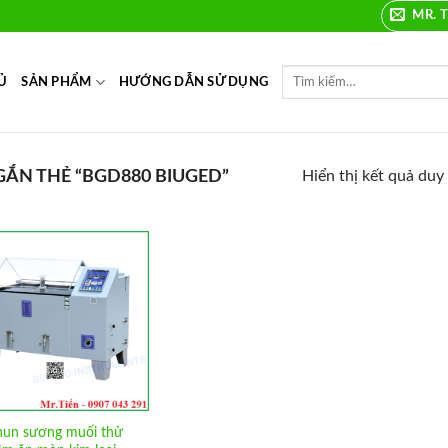
MR. T
Ủ
SẢN PHẨM
HƯỚNG DẪN SỬ DỤNG
ẮN THẺ “BGD880 BIUGED”
Hiển thị kết quả duy
Add to
Wishlist
hun sương muối thử