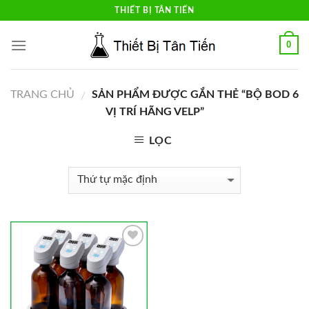
Skip
THIẾT BỊ TÂN TIẾN
to
content
0
TRANG CHỦ
SẢN PHẨM ĐƯỢC GẮN THẺ “BỘ BOD 6
/
VỊ TRÍ HÃNG VELP”
LỌC
Add to
Wishlist