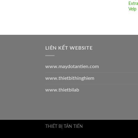
Extr
Velp
LIÊN KẾT WEBSITE
www.maydotantien.com
www.thietbithinghiem
www.thietbilab
THIẾT BỊ TÂN TIẾN