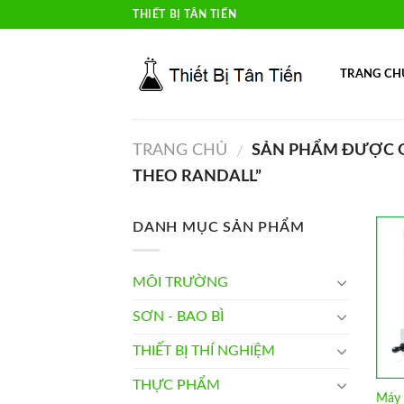
Skip
THIẾT BỊ TÂN TIẾN
to
content
TRANG CH
TRANG CHỦ
SẢN PHẨM ĐƯỢC G
/
THEO RANDALL”
DANH MỤC SẢN PHẨM
MÔI TRƯỜNG
SƠN - BAO BÌ
THIẾT BỊ THÍ NGHIỆM
THỰC PHẨM
Máy 