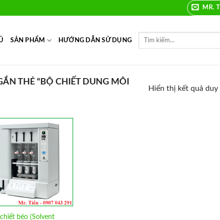
MR. T
Ủ
SẢN PHẨM
HƯỚNG DẪN SỬ DỤNG
ẮN THẺ “BỘ CHIẾT DUNG MÔI
Hiển thị kết quả duy
Add to
Wishlist
chiết béo (Solvent