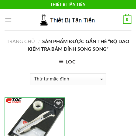
Skip
THIẾT BỊ TÂN TIẾN
to
content
0
TRANG CHỦ
SẢN PHẨM ĐƯỢC GẮN THẺ “BỘ DAO
/
KIỂM TRA BÁM DÍNH SONG SONG”
LỌC
Add to
Wishlist