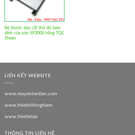
Bộ thước dao cắt thử độ bám
dính của sơn SP3000 hãng TQC
Sheen
LIÊN KẾT WEBSITE
www.maydotantien.com
www.thietbithinghiem
www.thietbilab
THÔNG TIN LIÊN HỆ