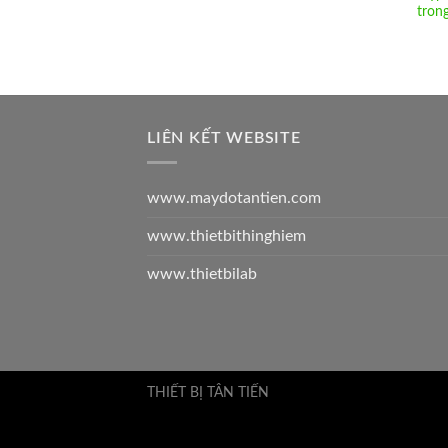
tron
LIÊN KẾT WEBSITE
www.maydotantien.com
www.thietbithinghiem
www.thietbilab
THIẾT BỊ TÂN TIẾN