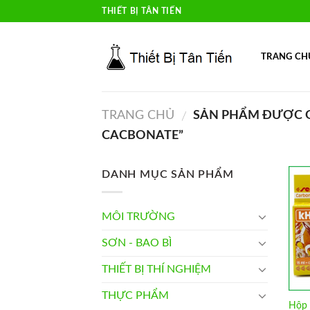
Skip
THIẾT BỊ TÂN TIẾN
to
content
TRANG CH
TRANG CHỦ
SẢN PHẨM ĐƯỢC G
/
CACBONATE”
DANH MỤC SẢN PHẨM
MÔI TRƯỜNG
SƠN - BAO BÌ
THIẾT BỊ THÍ NGHIỆM
THỰC PHẨM
Hộp 