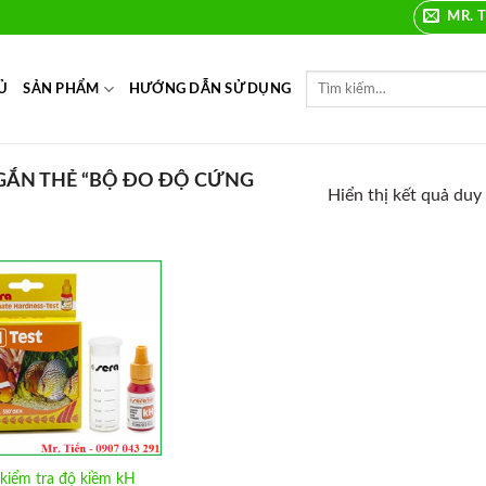
MR. T
Ủ
SẢN PHẨM
HƯỚNG DẪN SỬ DỤNG
ẮN THẺ “BỘ ĐO ĐỘ CỨNG
Hiển thị kết quả duy
Add to
Wishlist
kiểm tra độ kiềm kH