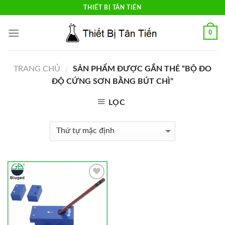
Skip
THIẾT BỊ TÂN TIẾN
to
content
0
TRANG CHỦ
SẢN PHẨM ĐƯỢC GẮN THẺ “BỘ ĐO
/
ĐỘ CỨNG SƠN BẰNG BÚT CHÌ”
LỌC
Add to
Wishlist