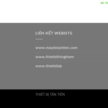
ao n
LIÊN KẾT WEBSITE
www.maydotantien.com
www.thietbithinghiem
www.thietbilab
THIẾT BỊ TÂN TIẾN