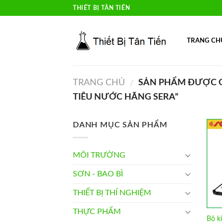
Skip
THIẾT BỊ TÂN TIẾN
to
content
TRANG CH
TRANG CHỦ
SẢN PHẨM ĐƯỢC GẮ
/
TIÊU NƯỚC HÃNG SERA”
DANH MỤC SẢN PHẨM
MÔI TRƯỜNG
SƠN - BAO BÌ
THIẾT BỊ THÍ NGHIỆM
THỰC PHẨM
Bộ k