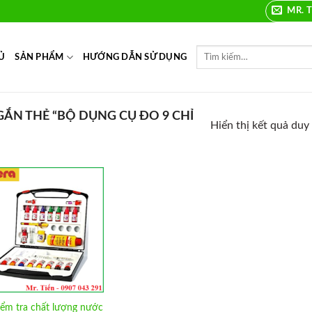
MR. T
Ủ
SẢN PHẨM
HƯỚNG DẪN SỬ DỤNG
N THẺ “BỘ DỤNG CỤ ĐO 9 CHỈ
Hiển thị kết quả duy
Add to
Wishlist
iểm tra chất lượng nước