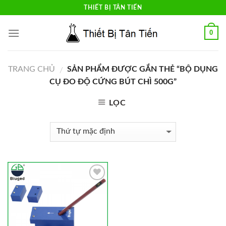
Skip
THIẾT BỊ TÂN TIẾN
to
content
0
TRANG CHỦ
SẢN PHẨM ĐƯỢC GẮN THẺ “BỘ DỤNG
/
CỤ ĐO ĐỘ CỨNG BÚT CHÌ 500G”
LỌC
Add to
Wishlist