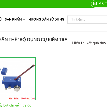
MR. T
Ủ
SẢN PHẨM
HƯỚNG DẪN SỬ DỤNG
ẮN THẺ “BỘ DỤNG CỤ KIỂM TRA
Hiển thị kết quả duy
Add to
Wishlist
y bút chì kiểm tra độ