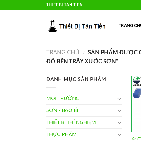
Skip
THIẾT BỊ TÂN TIẾN
to
content
TRANG CH
TRANG CHỦ
SẢN PHẨM ĐƯỢC G
/
ĐỘ BỀN TRẦY XƯỚC SƠN”
DANH MỤC SẢN PHẨM
MÔI TRƯỜNG
SƠN - BAO BÌ
THIẾT BỊ THÍ NGHIỆM
THỰC PHẨM
Xe đẩ