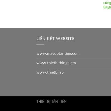
cứng
Biug
LIÊN KẾT WEBSITE
www.maydotantien.com
www.thietbithinghiem
www.thietbilab
THIẾT BỊ TÂN TIẾN