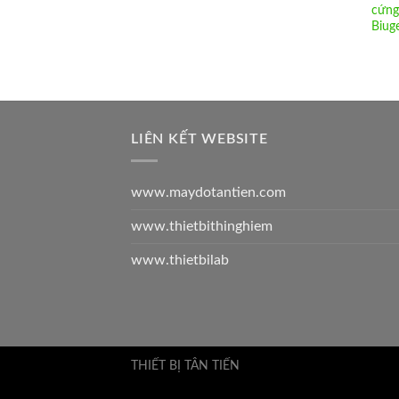
cứng
Biug
LIÊN KẾT WEBSITE
www.maydotantien.com
www.thietbithinghiem
www.thietbilab
THIẾT BỊ TÂN TIẾN