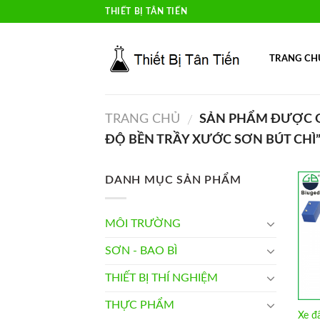
Skip
THIẾT BỊ TÂN TIẾN
to
content
TRANG CH
TRANG CHỦ
SẢN PHẨM ĐƯỢC G
/
ĐỘ BỀN TRẦY XƯỚC SƠN BÚT CHÌ
DANH MỤC SẢN PHẨM
MÔI TRƯỜNG
SƠN - BAO BÌ
THIẾT BỊ THÍ NGHIỆM
THỰC PHẨM
Xe đẩ