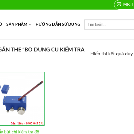
MR. T
Ủ
SẢN PHẨM
HƯỚNG DẪN SỬ DỤNG
ẮN THẺ “BỘ DỤNG CỤ KIỂM TRA
Hiển thị kết quả duy
”
Add to
Wishlist
y bút chì kiểm tra độ