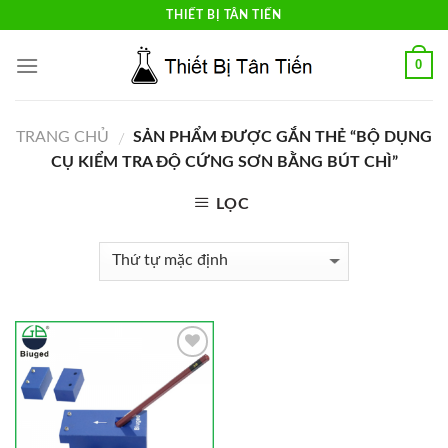
Skip
THIẾT BỊ TÂN TIẾN
to
content
0
TRANG CHỦ
SẢN PHẨM ĐƯỢC GẮN THẺ “BỘ DỤNG
/
CỤ KIỂM TRA ĐỘ CỨNG SƠN BẰNG BÚT CHÌ”
LỌC
Add to
Wishlist