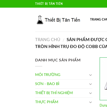
Skip
THIẾT BỊ TÂN TIẾN
to
content
TRANG CH
TRANG CHỦ
SẢN PHẨM ĐƯỢC G
/
TRÒN HÌNH TRỤ ĐO ĐỘ COBB CỦA
DANH MỤC SẢN PHẨM
MÔI TRƯỜNG
SƠN - BAO BÌ
THIẾT BỊ THÍ NGHIỆM
THỰC PHẨM
Dụng