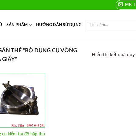
MR. T
Ủ
SẢN PHẨM
HƯỚNG DẪN SỬ DỤNG
ẮN THẺ “BỘ DỤNG CỤ VÒNG
Hiển thị kết quả duy
 GIẤY”
Add to
Wishlist
 cụ kiểm tra độ hấp thụ