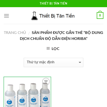
Skip
THIẾT BỊ TÂN TIẾN
to
content
0
TRANG CHỦ
SẢN PHẨM ĐƯỢC GẮN THẺ “BỘ DUNG
/
DỊCH CHUẨN ĐỘ DẪN ĐIỆN HORIBA”
LỌC
Add to
Wishlist