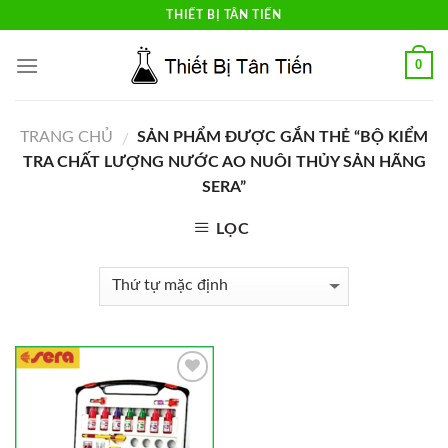
Skip
THIẾT BỊ TÂN TIẾN
to
content
0
TRANG CHỦ
SẢN PHẨM ĐƯỢC GẮN THẺ “BỘ KIỂM
/
TRA CHẤT LƯỢNG NƯỚC AO NUÔI THỦY SẢN HÃNG
SERA”
LỌC
Add to
Wishlist